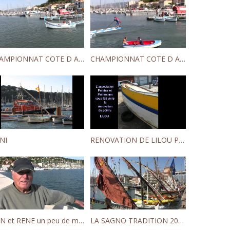
CHAMPIONNAT COTE D AZUR TOURNOI CADETS
CHAMPIONNAT COTE D AZUR TOURNOI FEMININES
NI
RENOVATION DE LILOU POINTUS ET PATRIMOINE
JEAN et RENE un peu de mémoire ... Saint-Mandrier 2013
LA SAGNO TRADITION 2013 4ème édition