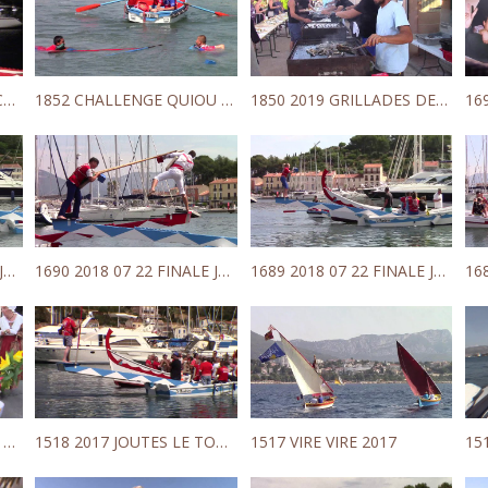
1858 SAINT MANDRIER CHALLENGE DE LA VILLE 2019
1852 CHALLENGE QUIOU 2019 SAINT MANDRIER
1850 2019 GRILLADES DES PECHEURS SAINT MANDRIER
1692 2018 07 22 FINALE JOUTES SENIORS
1690 2018 07 22 FINALE JOUTES CADETS
1689 2018 07 22 FINALE JOUTES FEMININES
1675 SAINT PIERRE 2018 PREMIER EPISODE
1518 2017 JOUTES LE TOURNOI DES ANCIENS
1517 VIRE VIRE 2017
15